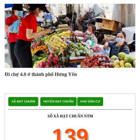
Đi chợ 4.0 ở thành phố Hưng Yên
XÃ ĐẠT CHUẨN
HUYỆN ĐẠT CHUẨN
KHU DÂN CƯ
SỐ XÃ ĐẠT CHUẨN NTM
139