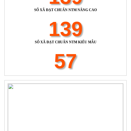
SỐ XÃ ĐẠT CHUẨN NTM NÂNG CAO
139
SỐ XÃ ĐẠT CHUẨN NTM KIỂU MẪU
57