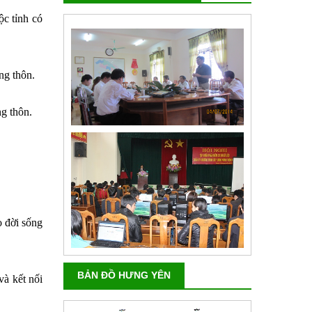
ộc tỉnh có
ng thôn.
ng thôn.
o đời sống
BẢN ĐỒ HƯNG YÊN
và kết nối