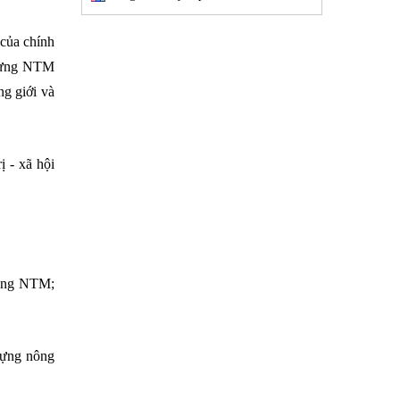
 của chính
 dựng NTM
g giới và
ị - xã hội
dựng NTM;
dựng nông