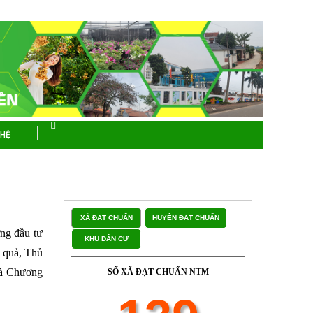
 HỆ
XÃ ĐẠT CHUẨN
HUYỆN ĐẠT CHUẨN
ng đầu tư
KHU DÂN CƯ
u quả, Thủ
là Chương
SỐ XÃ ĐẠT CHUẨN NTM