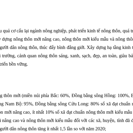
u quả cơ cấu lại ngành nông nghiệp, phát triển kinh tế nông thôn, quá tr
xây dựng nông thôn mới nâng cao, nông thôn mới kiểu mẫu và nông th
người dân nông thôn, thúc đẩy bình đẳng giới. Xây dựng hạ tầng kinh t
trường, cảnh quan nông thôn sáng, xanh, sạch, đẹp, an toàn, giàu b
triển bền vững.
ông thôn mới (miền núi phía Bắc: 60%, Đồng bằng sông Hồng: 100%, 
g Nam Bộ: 95%, Đồng bằng sông Cửu Long: 80% số xã đạt chuẩn 
ôn mới nâng cao, ít nhất 10% số xã đạt chuẩn nông thôn mới kiểu mẫ
ới nâng cao và nông thôn mới kiểu mẫu đối với các xã, huyện, tỉnh đã
ười dân nông thôn tăng ít nhất 1,5 lần so với năm 2020;