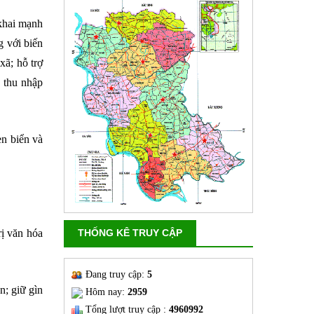
 khai mạnh
g với biến
xã; hỗ trợ
 thu nhập
en biển và
THỐNG KÊ TRUY CẬP
rị văn hóa
Đang truy cập:
5
n; giữ gìn
Hôm nay:
2959
Tổng lượt truy cập :
4960992