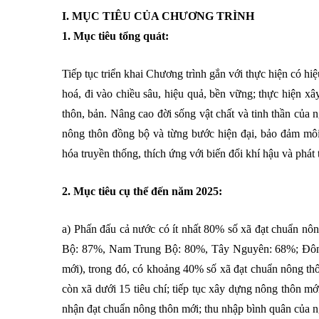
I. MỤC TIÊU CỦA CHƯƠNG TRÌNH
1. Mục tiêu tổng quát:
Tiếp tục triển khai Chương trình gắn với thực hiện có hiệ
hoá, đi vào chiều sâu, hiệu quả, bền vững; thực hiện 
thôn, bản. Nâng cao đời sống vật chất và tinh thần của 
nông thôn đồng bộ và từng bước hiện đại, bảo đảm môi 
hóa truyền thống, thích ứng với biến đổi khí hậu và phát 
2. Mục tiêu cụ thể đến năm 2025:
a) Phấn đấu cả nước có ít nhất 80% số xã đạt chuẩn n
Bộ: 87%, Nam Trung Bộ: 80%, Tây Nguyên: 68%; Đôn
mới), trong đó, có khoảng 40% số xã đạt chuẩn nông th
còn xã dưới 15 tiêu chí; tiếp tục xây dựng nông thôn m
nhận đạt chuẩn nông thôn mới; thu nhập bình quân của ng