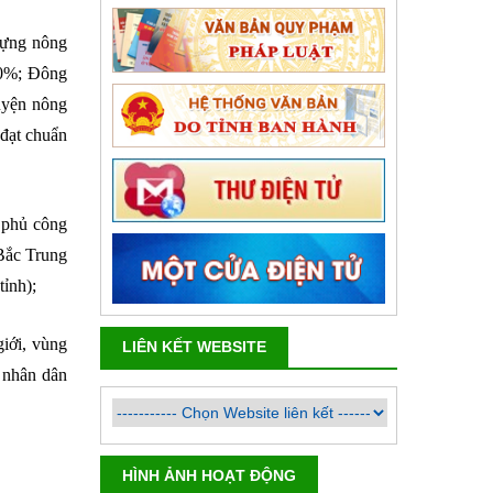
 dựng nông
30%; Đông
uyện nông
 đạt chuẩn
h phủ công
Bắc Trung
ỉnh);
giới, vùng
LIÊN KẾT WEBSITE
n nhân dân
HÌNH ẢNH HOẠT ĐỘNG