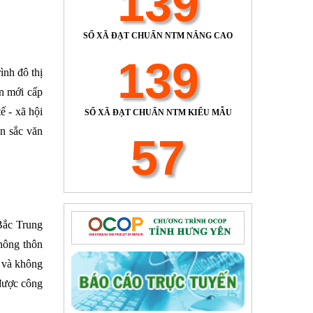
139
SỐ XÃ ĐẠT CHUẨN NTM NÂNG CAO
139
ình đô thị
ôn mới cấp
ế - xã hội
SỐ XÃ ĐẠT CHUẨN NTM KIỂU MẪU
ản sắc văn
57
Bắc Trung
nông thôn
u và không
 được công