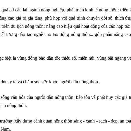
 quả cơ cấu lại ngành nông nghiệp, phát triển kinh tế nông thôn; triển
cao giá trị gia tăng, phù hợp với quá trình chuyển đổi số, thích ứn
triển du lịch nông thôn; nâng cao hiệu quả hoạt động của các hợp tác 
hất lượng đào tạo nghề cho lao động nông thôn... góp phần nâng cao
 biệt là vùng đồng bào dân tộc thiểu số, miền núi, vùng bãi ngang v
 dục, y tế và chăm sóc sức khỏe người dân nông thôn.
sống văn hóa của người dân nông thôn; bảo tồn và phát huy các giá t
lịch nông thôn.
rường; xây dựng cảnh quan nông thôn sáng - xanh - sạch - đẹp, an toà
t Nam.