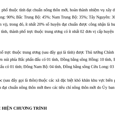
nh phố thuộc tỉnh đạt chuẩn nông thôn mới, hoàn thành nhiệm vụ xây
Hồng: 90%; Bắc Trung Bộ: 45%; Nam Trung Bộ: 35%; Tây Nguyên: 
), trong đó, ít nhất 20% số huyện đạt chuẩn được công nhận là h
ỉnh, thành phố trực thuộc trung ương có ít nhất 02 đơn vị cấp huyện
phố trực thuộc trung ương (sau đây gọi là tỉnh) được Thủ tướng Chín
n núi phía Bắc phấn đấu có 01 tỉnh, Đồng bằng sông Hồng: 10 tỉnh, 
ấu có 01 tỉnh; Đông Nam Bộ: 04 tỉnh, Đồng bằng sông Cửu Long: 03 t
c (sau đây gọi là thôn) thuộc các xã đặc biệt khó khăn khu vực biên 
n đạt chuẩn nông thôn mới theo các tiêu chí nông thôn mới do Ủy ba
ỰC HIỆN CHƯƠNG TRÌNH