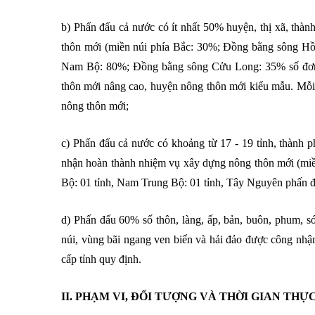
b) Phấn đấu cả nước có ít nhất 50% huyện, thị xã, thà
thôn mới (miền núi phía Bắc: 30%; Đồng bằng sông 
Nam Bộ: 80%; Đồng bằng sông Cửu Long: 35% số đơn vị
thôn mới nâng cao, huyện nông thôn mới kiểu mẫu. Mỗi t
nông thôn mới;
c) Phấn đấu cả nước có khoảng từ 17 - 19 tỉnh, thành 
nhận hoàn thành nhiệm vụ xây dựng nông thôn mới (miề
Bộ: 01 tỉnh, Nam Trung Bộ: 01 tỉnh, Tây Nguyên phấn đ
d) Phấn đấu 60% số thôn, làng, ấp, bản, buôn, phum, só
núi, vùng bãi ngang ven biển và hải đảo được công nhậ
cấp tỉnh quy định.
II. PHẠM VI, ĐỐI TƯỢNG VÀ THỜI GIAN TH