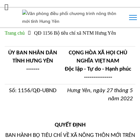
Trang chủ
QĐ 1156 Bộ tiêu chí xã NTM Hưng Yên
ỦY BAN NHÂN DÂN
CỘNG HÒA XÃ HỘI CHỦ
TỈNH HƯNG YÊN
NGHĨA VIỆT
NAM
-------
Độc lập - Tự do - Hạnh phúc
---------------
Số: 1156/QĐ-UBND
Hưng Yên, ngày 27 tháng 5
năm 2022
QUYẾT ĐỊNH
BAN HÀNH BỘ TIÊU CHÍ VỀ XÃ NÔNG THÔN MỚI TRÊN