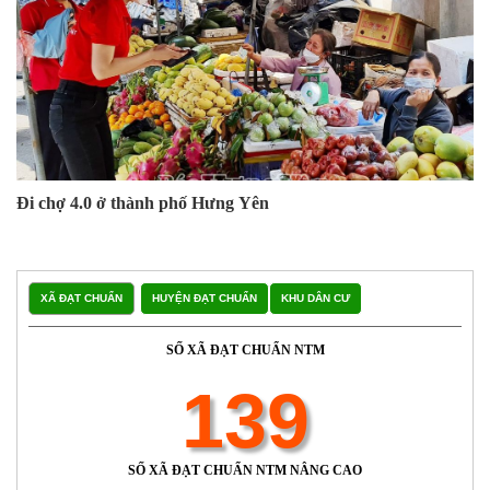
Đi chợ 4.0 ở thành phố Hưng Yên
XÃ ĐẠT CHUẨN
HUYỆN ĐẠT CHUẨN
KHU DÂN CƯ
SỐ XÃ ĐẠT CHUẨN NTM
139
SỐ XÃ ĐẠT CHUẨN NTM NÂNG CAO