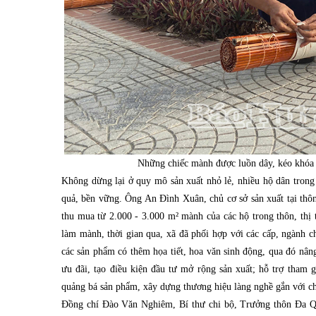
Những chiếc mành được luồn dây, kéo khóa đ
Không dừng lại ở quy mô sản xuất nhỏ lẻ, nhiều hộ dân trong 
quả, bền vững. Ông An Đình Xuân, chủ cơ sở sản xuất tại thôn 
thu mua từ 2.000 - 3.000 m² mành của các hộ trong thôn, thị 
làm mành, thời gian qua, xã đã phối hợp với các cấp, ngành c
các sản phẩm có thêm họa tiết, hoa văn sinh động, qua đó nâng
ưu đãi, tạo điều kiện đầu tư mở rộng sản xuất; hỗ trợ tham 
quảng bá sản phẩm, xây dựng thương hiệu làng nghề gắn với c
Đồng chí Đào Văn Nghiêm, Bí thư chi bộ, Trưởng thôn Đa Qu