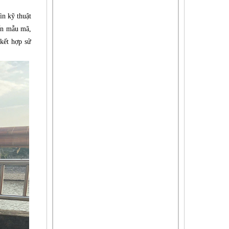
ìn kỹ thuật
ến mẫu mã,
 kết hợp sử