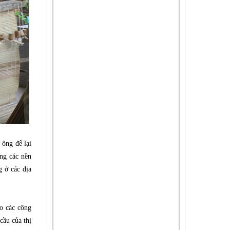
 ông để lại
ụng các nền
 ở các địa
o các công
cầu của thị