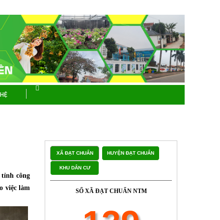
 HỆ
XÃ ĐẠT CHUẨN
HUYỆN ĐẠT CHUẨN
KHU DÂN CƯ
tỉnh công
o việc làm
SỐ XÃ ĐẠT CHUẨN NTM