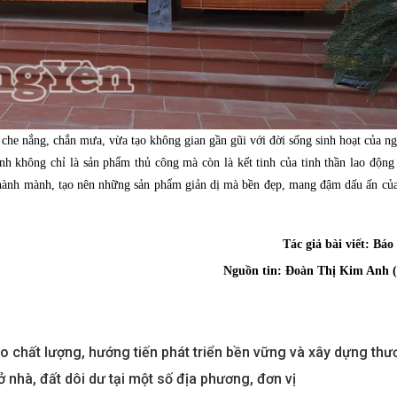
he nắng, chắn mưa, vừa tạo không gian gần gũi với đời sống sinh hoạt của ng
 không chỉ là sản phẩm thủ công mà còn là kết tinh của tinh thần lao động
thành mành, tạo nên những sản phẩm giản dị mà bền đẹp, mang đậm dấu ấn của
Tác giả bài viết:
Báo
Nguồn tin:
Đoàn Thị Kim Anh (
o chất lượng, hướng tiến phát triển bền vững và xây dựng thư
ở nhà, đất dôi dư tại một số địa phương, đơn vị