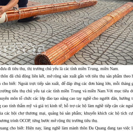
ưa đi tiêu thụ, thị trường chủ yếu là các tỉnh miền Trung, miền Nam.
thôn đã chủ động liên kết, mở rộng sản xuất gắn với tiêu thụ sản phẩm theo
cho biết: Ngoài trực tiếp sản xuất, để đáp ứng các đơn hàng lớn, mỗi tháng g
trường tiêu thụ chủ yếu tại các tỉnh miền Trung và miền Nam.Với mục tiêu d
huyên môn tổ chức các lớp đào tạo nâng cao tay nghề cho người dân, hướng t
 cao tính thẩm mỹ và giá trị kinh tế; hỗ trợ các hộ làm nghề tiếp cận các ng
gia các hội chợ thương mại, quảng bá sản phẩm; khuyến khích các hộ tích c
hương trình OCOP, từng bước mở rộng thị trường tiêu thụ.
ang cho biết: Hiện nay, làng nghề làm mành thôn Đa Quang đang tạo việc 