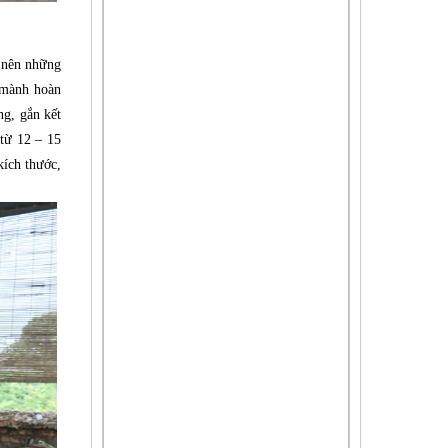
o nên những
c mành hoàn
ng, gắn kết
 từ 12 – 15
kích thước,