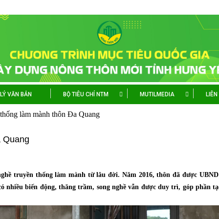
LÝ VĂN BẢN
BỘ TIÊU CHÍ NTM
MUTILMEDIA
LIÊN
n thống làm mành thôn Đa Quang
a Quang
ghề truyền thống làm mành từ lâu đời. Năm 2016, thôn đã được UBND 
có nhiều biến động, thăng trầm, song nghề vẫn được duy trì, góp phần tạ