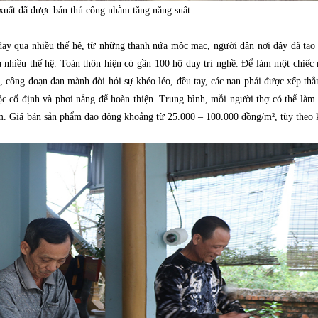
xuất đã được bán thủ công nhằm tăng năng suất.
 dạy qua nhiều thế hệ, từ những thanh nứa mộc mạc, người dân nơi đây đã tạ
a nhiều thế hệ. Toàn thôn hiện có gần 100 hộ duy trì nghề. Để làm một chiế
ó, công đoạn đan mành đòi hỏi sự khéo léo, đều tay, các nan phải được xếp thẳ
c cố định và phơi nắng để hoàn thiện. Trung bình, mỗi người thợ có thể làm
m. Giá bán sản phẩm dao động khoảng từ 25.000 – 100.000 đồng/m², tùy theo 