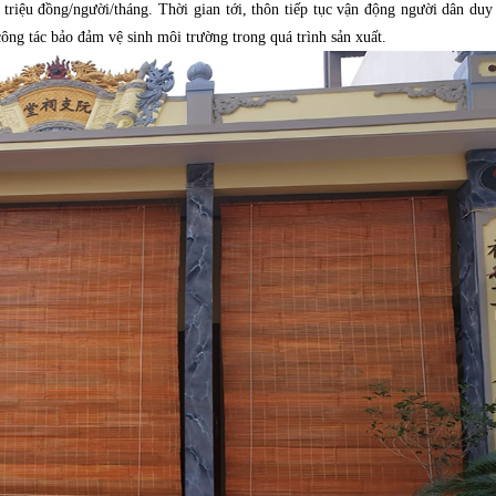
riệu đồng/người/tháng. Thời gian tới, thôn tiếp tục vận động người dân duy 
công tác bảo đảm vệ sinh môi trường trong quá trình sản xuất.