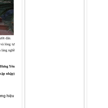
ười dân.
 và lòng tự
 làng nghề
 Hưng Yên
cập nhập)
ơng hiệu