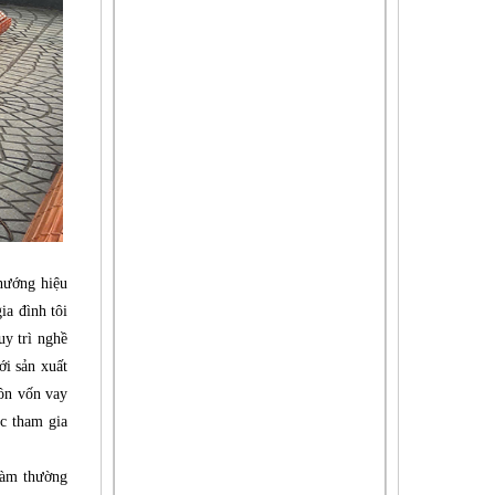
 hướng hiệu
ia đình tôi
uy trì nghề
ới sản xuất
uồn vốn vay
ực tham gia
làm thường