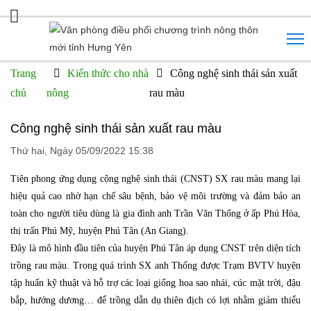
Trang
Kiến thức cho nhà
Công nghệ sinh thái sản xuất
chủ
nông
rau màu
Công nghệ sinh thái sản xuất rau màu
Thứ hai, Ngày 05/09/2022 15:38
Tiên phong ứng dụng cộng nghệ sinh thái (CNST) SX rau màu mang lại
hiệu quả cao nhờ hạn chế sâu bệnh, bảo vệ môi trường và đảm bảo an
toàn cho người tiêu dùng là gia đình anh Trần Văn Thống ở ấp Phú Hòa,
thị trấn Phú Mỹ, huyện Phú Tân (An Giang).
Đây là mô hình đầu tiên của huyện Phú Tân áp dụng CNST trên diện tích
trồng rau màu. Trong quá trình SX anh Thống được Trạm BVTV huyện
tập huấn kỹ thuật và hỗ trợ các loại giống hoa sao nhái, cúc mặt trời, đậu
bắp, hướng dương… để trồng dẫn dụ thiên địch có lợi nhằm giảm thiểu