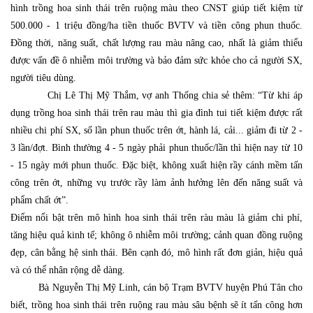
hình trồng hoa sinh thái trên ruộng màu theo CNST giúp tiết kiệm từ
500.000 - 1 triệu đồng/ha tiền thuốc BVTV và tiền công phun thuốc.
Đồng thời, năng suất, chất lượng rau màu nâng cao, nhất là giảm thiểu
được vấn đề ô nhiễm môi trường và bảo đảm sức khỏe cho cả người SX,
người tiêu dùng.
Chị Lê Thị Mỹ Thắm, vợ anh Thống chia sẻ thêm: “Từ khi áp
dụng trồng hoa sinh thái trên rau màu thì gia đình tui tiết kiệm được rất
nhiều chi phí SX, số lần phun thuốc trên ớt, hành lá, cải... giảm đi từ 2 -
3 lần/đợt. Bình thường 4 - 5 ngày phải phun thuốc/lần thì hiện nay từ 10
- 15 ngày mới phun thuốc. Đặc biệt, không xuất hiện rầy cánh mềm tấn
công trên ớt, những vụ trước rầy làm ảnh hưởng lên đến năng suất và
phẩm chất ớt”.
Điểm nổi bật trên mô hình hoa sinh thái trên ràu màu là giảm chi phí,
tăng hiệu quả kinh tế; không ô nhiễm môi trường; cảnh quan đồng ruộng
đẹp, cân bằng hệ sinh thái. Bên cạnh đó, mô hình rất đơn giản, hiệu quả
và có thể nhân rộng dễ dàng.
Bà Nguyễn Thị Mỹ Linh, cán bộ Trạm BVTV huyện Phú Tân cho
biết, trồng hoa sinh thái trên ruộng rau màu sâu bệnh sẽ ít tấn công hơn