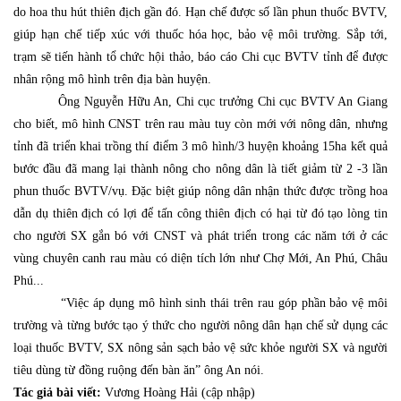
do hoa thu hút thiên địch gần đó. Hạn chế được số lần phun thuốc BVTV,
giúp hạn chế tiếp xúc với thuốc hóa học, bảo vệ môi trường. Sắp tới,
trạm sẽ tiến hành tổ chức hội thảo, báo cáo Chi cục BVTV tỉnh để được
nhân rộng mô hình trên địa bàn huyện.
Ông Nguyễn Hữu An, Chi cục trưởng Chi cục BVTV An Giang
cho biết, mô hình CNST trên rau màu tuy còn mới với nông dân, nhưng
tỉnh đã triển khai trồng thí điểm 3 mô hình/3 huyện khoảng 15ha kết quả
bước đầu đã mang lại thành nông cho nông dân là tiết giảm từ 2 -3 lần
phun thuốc BVTV/vụ. Đặc biệt giúp nông dân nhận thức được trồng hoa
dẫn dụ thiên địch có lợi để tấn công thiên địch có hại từ đó tạo lòng tin
cho người SX gắn bó với CNST và phát triển trong các năm tới ở các
vùng chuyên canh rau màu có diện tích lớn như Chợ Mới, An Phú, Châu
Phú...
“Việc áp dụng mô hình sinh thái trên rau góp phần bảo vệ môi
trường và từng bước tạo ý thức cho người nông dân hạn chế sử dụng các
loại thuốc BVTV, SX nông sản sạch bảo vệ sức khỏe người SX và người
tiêu dùng từ đồng ruộng đến bàn ăn” ông An nói.
Tác giả bài viết:
Vương Hoàng Hải (cập nhập)