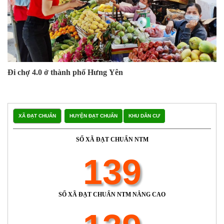
Đi chợ 4.0 ở thành phố Hưng Yên
XÃ ĐẠT CHUẨN
HUYỆN ĐẠT CHUẨN
KHU DÂN CƯ
SỐ XÃ ĐẠT CHUẨN NTM
139
SỐ XÃ ĐẠT CHUẨN NTM NÂNG CAO