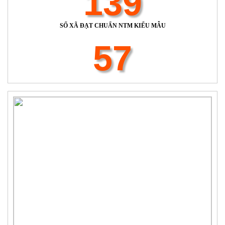
139
SỐ XÃ ĐẠT CHUẨN NTM KIỂU MẪU
57