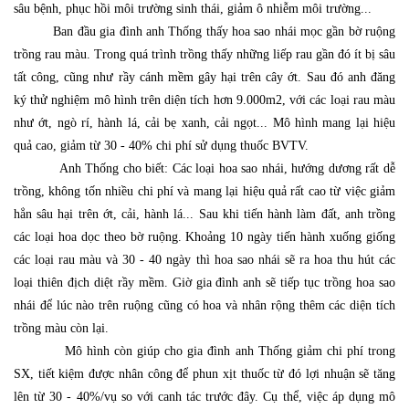
sâu bệnh, phục hồi môi trường sinh thái, giảm ô nhiễm môi trường...
Ban đầu gia đình anh Thống thấy hoa sao nhái mọc gần bờ ruộng
trồng rau màu. Trong quá trình trồng thấy những liếp rau gần đó ít bị sâu
tất công, cũng như rầy cánh mềm gây hại trên cây ớt. Sau đó anh đăng
ký thử nghiệm mô hình trên diện tích hơn 9.000m2, với các loại rau màu
như ớt, ngò rí, hành lá, cải bẹ xanh, cải ngọt... Mô hình mang lại hiệu
quả cao, giảm từ 30 - 40% chi phí sử dụng thuốc BVTV.
Anh Thống cho biết: Các loại hoa sao nhái, hướng dương rất dễ
trồng, không tốn nhiều chi phí và mang lại hiệu quả rất cao từ việc giảm
hẳn sâu hại trên ớt, cải, hành lá... Sau khi tiến hành làm đất, anh trồng
các loại hoa dọc theo bờ ruộng. Khoảng 10 ngày tiến hành xuống giống
các loại rau màu và 30 - 40 ngày thì hoa sao nhái sẽ ra hoa thu hút các
loại thiên địch diệt rầy mềm. Giờ gia đình anh sẽ tiếp tục trồng hoa sao
nhái để lúc nào trên ruộng cũng có hoa và nhân rộng thêm các diện tích
trồng màu còn lại.
Mô hình còn giúp cho gia đình anh Thống giảm chi phí trong
SX, tiết kiệm được nhân công để phun xịt thuốc từ đó lợi nhuận sẽ tăng
lên từ 30 - 40%/vụ so với canh tác trước đây. Cụ thể, việc áp dụng mô