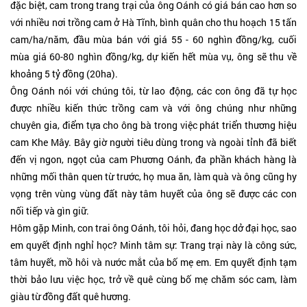
đặc biệt, cam trong trang trại của ông Oánh có giá bán cao hơn so
với nhiều nơi trồng cam ở Hà Tĩnh, bình quân cho thu hoạch 15 tấn
cam/ha/năm, đầu mùa bán với giá 55 - 60 nghìn đồng/kg, cuối
mùa giá 60-80 nghìn đồng/kg, dự kiến hết mùa vụ, ông sẽ thu về
khoảng 5 tỷ đồng (20ha).
Ông Oánh nói với chúng tôi, từ lao động, các con ông đã tự học
được nhiều kiến thức trồng cam và với ông chúng như những
chuyên gia, điểm tựa cho ông bà trong việc phát triển thương hiệu
cam Khe Mây. Bây giờ người tiêu dùng trong và ngoài tỉnh đã biết
đến vị ngon, ngọt của cam Phương Oánh, đa phần khách hàng là
những mối thân quen từ trước, họ mua ăn, làm quà và ông cũng hy
vọng trên vùng vùng đất này tâm huyết của ông sẽ được các con
nối tiếp và gìn giữ.
Hôm gặp Minh, con trai ông Oánh, tôi hỏi, đang học dở đại học, sao
em quyết định nghỉ học? Minh tâm sự: Trang trại này là công sức,
tâm huyết, mồ hôi và nước mắt của bố mẹ em. Em quyết định tạm
thời bảo lưu việc học, trở về quê cùng bố mẹ chăm sóc cam, làm
giàu từ đồng đất quê hương.