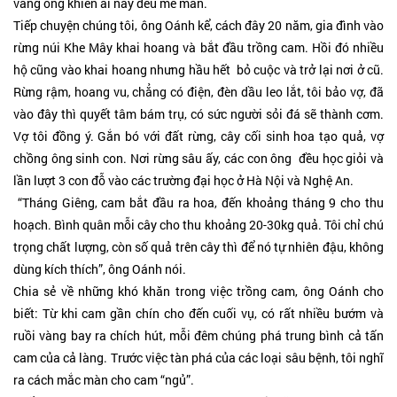
vàng óng khiến ai nấy đều mê mẩn.
Tiếp chuyện chúng tôi, ông Oánh kể, cách đây 20 năm, gia đình vào
rừng núi Khe Mây khai hoang và bắt đầu trồng cam. Hồi đó nhiều
hộ cũng vào khai hoang nhưng hầu hết bỏ cuộc và trở lại nơi ở cũ.
Rừng rậm, hoang vu, chẳng có điện, đèn dầu leo lắt, tôi bảo vợ, đã
vào đây thì quyết tâm bám trụ, có sức người sỏi đá sẽ thành cơm.
Vợ tôi đồng ý. Gắn bó với đất rừng, cây cối sinh hoa tạo quả, vợ
chồng ông sinh con. Nơi rừng sâu ấy, các con ông đều học giỏi và
lần lượt 3 con đỗ vào các trường đại học ở Hà Nội và Nghệ An.
“Tháng Giêng, cam bắt đầu ra hoa, đến khoảng tháng 9 cho thu
hoạch. Bình quân mỗi cây cho thu khoảng 20-30kg quả. Tôi chỉ chú
trọng chất lượng, còn số quả trên cây thì để nó tự nhiên đậu, không
dùng kích thích”, ông Oánh nói.
Chia sẻ về những khó khăn trong việc trồng cam, ông Oánh cho
biết: Từ khi cam gần chín cho đến cuối vụ, có rất nhiều bướm và
ruồi vàng bay ra chích hút, mỗi đêm chúng phá trung bình cả tấn
cam của cả làng. Trước việc tàn phá của các loại sâu bệnh, tôi nghĩ
ra cách mắc màn cho cam “ngủ”.