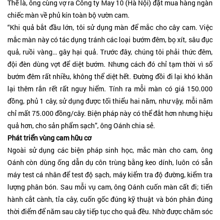
Thế là, ông cùng vợ ra Công ty May 10 (Hà Nội) đặt mua hàng ngàn
chiếc màn về phủ kín toàn bộ vườn cam.
“Khi quả bắt đầu lớn, tôi sử dụng màn để mắc cho cây cam. Việc
mắc màn này có tác dụng tránh các loại bướm đêm, bọ xít, sâu đục
quả, ruồi vàng… gây hại quả. Trước đây, chúng tôi phải thức đêm,
đội đèn dùng vợt để diệt bướm. Nhưng cách đó chỉ tạm thời vì số
bướm đêm rất nhiều, không thể diệt hết. Đường đồi đi lại khó khăn
lại thêm rắn rết rất nguy hiểm. Tính ra mỗi màn có giá 150.000
đồng, phủ 1 cây, sử dụng được tối thiểu hai năm, như vậy, mỗi năm
chỉ mất 75.000 đồng/cây. Biện pháp này có thể đắt hơn nhưng hiệu
quả hơn, cho sản phẩm sạch”, ông Oánh chia sẻ.
Phát triển vùng cam hữu cơ
Ngoài sử dụng các biện pháp sinh học, mắc màn cho cam, ông
Oánh còn dùng ống dẫn dụ côn trùng bằng keo dính, luôn có sẵn
máy test cá nhân để test độ sạch, máy kiểm tra độ đường, kiểm tra
lượng phân bón. Sau mỗi vụ cam, ông Oánh cuốn màn cất đi; tiến
hành cắt cành, tỉa cây, cuốn gốc đúng kỹ thuật và bón phân đúng
thời điểm để năm sau cây tiếp tục cho quả đều. Nhờ được chăm sóc