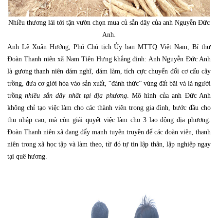
Nhiều thương lái tới tận vườn chọn mua củ sắn dây của anh Nguyễn Đức
Anh.
Anh Lê Xuân Hưởng, Phó Chủ tịch Ủy ban MTTQ Việt Nam, Bí thư
Đoàn Thanh niên xã Nam Tiên Hưng khẳng định: Anh Nguyễn Đức Anh
là gương thanh niên dám nghĩ, dám làm, tích cực chuyển đổi cơ cấu cây
trồng, đưa cơ giới hóa vào sản xuất, “đánh thức” vùng đất bãi và là người
trồng
nhiều sắn dây nhất tại địa phương
. Mô hình của anh Đức Anh
không chỉ tạo việc làm cho các thành viên trong gia đình, bước đầu cho
thu nhập cao, mà còn giải quyết việc làm cho 3 lao động địa phương.
Đoàn Thanh niên xã đang đẩy mạnh tuyên truyền để các đoàn viên, thanh
niên trong xã học tập và làm theo, từ đó tự tin lập thân, lập nghiệp ngay
tại quê hương.