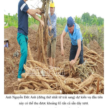
Anh Nguyễn Đức Anh (đứng thứ nhất từ trái sang) dự kiến vụ đầu tiên
này có thể thu được khoảng 65 tấn củ sắn dây tươi.