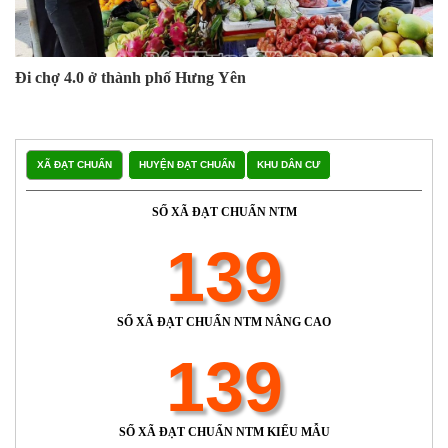
Đi chợ 4.0 ở thành phố Hưng Yên
XÃ ĐẠT CHUẨN
HUYỆN ĐẠT CHUẨN
KHU DÂN CƯ
SỐ XÃ ĐẠT CHUẨN NTM
139
SỐ XÃ ĐẠT CHUẨN NTM NÂNG CAO
139
SỐ XÃ ĐẠT CHUẨN NTM KIỂU MẪU