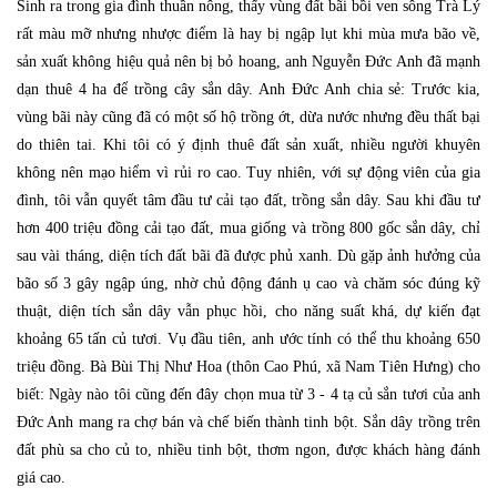
Sinh ra trong gia đình thuần nông, thấy vùng đất bãi bồi ven sông Trà Lý
rất màu mỡ nhưng nhược điểm là hay bị ngập lụt khi mùa mưa bão về,
sản xuất không hiệu quả nên bị bỏ hoang, anh Nguyễn Đức Anh đã mạnh
dạn thuê 4 ha để trồng cây sắn dây. Anh Đức Anh chia sẻ: Trước kia,
vùng bãi này cũng đã có một số hộ trồng ớt, dừa nước nhưng đều thất bại
do thiên tai. Khi tôi có ý định thuê đất sản xuất, nhiều người khuyên
không nên mạo hiểm vì rủi ro cao. Tuy nhiên, với sự động viên của gia
đình, tôi vẫn quyết tâm đầu tư cải tạo đất, trồng sắn dây. Sau khi đầu tư
hơn 400 triệu đồng cải tạo đất, mua giống và trồng 800 gốc sắn dây, chỉ
sau vài tháng, diện tích đất bãi đã được phủ xanh. Dù gặp ảnh hưởng của
bão số 3 gây ngập úng, nhờ chủ động đánh ụ cao và chăm sóc đúng kỹ
thuật, diện tích sắn dây vẫn phục hồi, cho năng suất khá, dự kiến đạt
khoảng 65 tấn củ tươi. Vụ đầu tiên, anh ước tính có thể thu khoảng 650
triệu đồng. Bà Bùi Thị Như Hoa (thôn Cao Phú, xã Nam Tiên Hưng) cho
biết: Ngày nào tôi cũng đến đây chọn mua từ 3 - 4 tạ củ sắn tươi của anh
Đức Anh mang ra chợ bán và chế biến thành tinh bột. Sắn dây trồng trên
đất phù sa cho củ to, nhiều tinh bột, thơm ngon, được khách hàng đánh
giá cao.