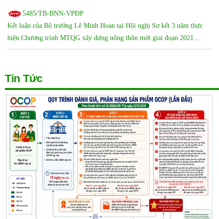
5485/TB-BNN-VPĐP
Kết luận của Bộ trưởng Lê Minh Hoan tại Hội nghị Sơ kết 3 năm thực
hiện Chương trình MTQG xây dựng nông thôn mới giai đoạn 2021...
39/KH-UBND
Kế hoạch thực hiện Chương trình MTQG xây dựng nông thôn mới tỉnh
Tin Tức
Hưng Yên năm 2023
241/QĐ-UBND
Quyết định công nhận xã đạt chuẩn nông thôn mới nâng cao năm 2022
240/QĐ-UBND
Quyết định công nhận xã đạt chuẩn nông thôn mới kiểu mẫu năm 2022
195/KH-UBND
Thực...
04/QĐ-BCĐ