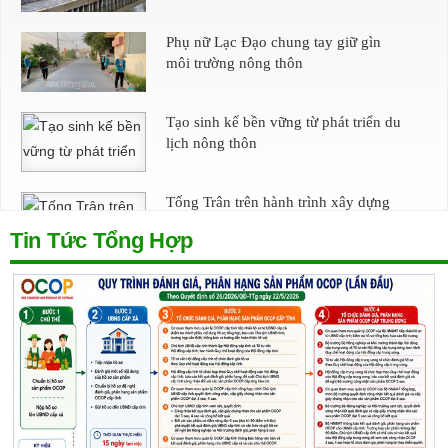
Phụ nữ Lạc Đạo chung tay giữ gìn
môi trường nông thôn
Tạo sinh kế bền vững từ phát triển du
lịch nông thôn
Tống Trân trên hành trình xây dựng
nông thôn mới hiện đại
Tin Tức Tổng Hợp
Tiêu chí đánh giá, phân hạng sản
phẩm OCOP
Xã Đông Hưng: Chủ động tạo quỹ đất
sạch để phát triển đô thị
Thôn Thái Hoà: Lòng dân mở rộng