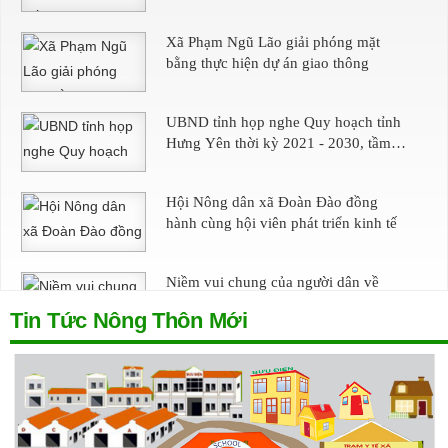
Xã Phạm Ngũ Lão giải phóng mặt
bằng thực hiện dự án giao thông
UBND tỉnh họp nghe Quy hoạch tỉnh
Hưng Yên thời kỳ 2021 - 2030, tầm
nhìn đến năm 2050 (điều chỉnh)
Hội Nông dân xã Đoàn Đào đồng
hành cùng hội viên phát triển kinh tế
Niềm vui chung của người dân về
tuyến đường mới
Tin Tức Nông Thôn Mới
Đẩy nhanh tiến độ thi công các công
trình đê điều, thủy lợi
Không gian xanh trong phát triển đô