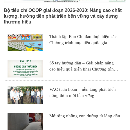
Phân công nhiệm vụ thành viên Ban Chỉ đạo thực hiện các Chương trình
Bộ tiêu chí OCOP giai đoạn 2026-2030: Nâng cao chất
MTQG tỉnh Hưng Yên gian đoạn 2021-2025
lượng, hướng tiến phát triển bền vững và xây dựng
thương hiệu
408/QĐ-UBND
Công nhận các xã đạt chuẩn nông thôn mới kiểu mẫu đợt 2, năm 2024
Thành lập Ban Chỉ đạo thực hiện các
Chương trình mục tiêu quốc gia
Sổ tay hướng dẫn – Giải pháp nâng
cao hiệu quả triển khai Chương trình
mục tiêu quốc gia
VAC tuần hoàn – nền tảng phát triển
nông thôn mới bền vững
Mở rộng những con đường từ lòng dân