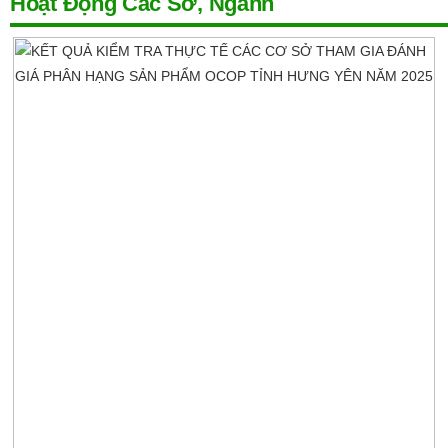
Hoạt Động Các Sở, Ngành
Thôn Thái Hoà: Lòng dân mở rộng
lòng đường
Hoàn thiện tiêu chí văn hóa, thể thao
và du lịch trong xây dựng nông thôn
mới giai đoạn 2026–2030
Tăng cường tiêu chí y tế trong xây
dựng nông thôn mới giai đoạn 2026–
2030: Hướng tới hệ thống y tế cơ sở
hiện đại, hiệu quả
Hưng Yên phát triển nông nghiệp gắn
với du lịch, chuyển đổi số, chuyển
đổi xanh